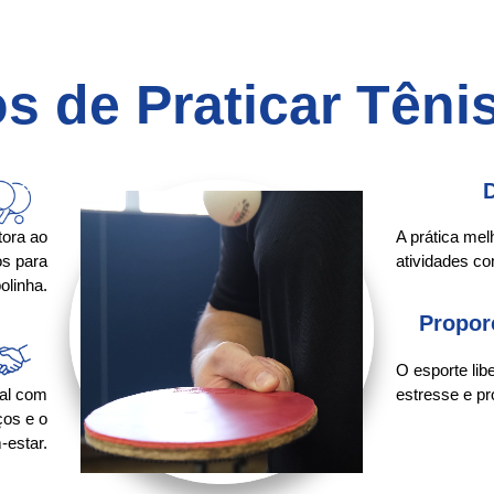
os de Praticar Têni
D
tora ao
A prática melh
os para
atividades co
olinha.
Propor
O esporte li
ial com
estresse e p
ços e o
-estar.